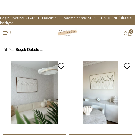
Peşin Fiyatına 3 TAKSİT | Havale / EFT ödemelerinde SEPETTE %10 İNDİRİM sizi
bekliyor.
0
Başak Dokulu Tablolar