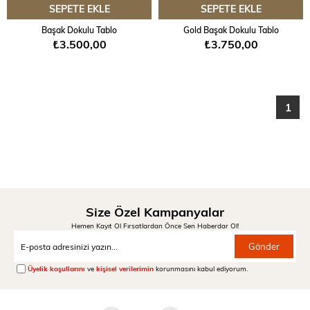
SEPETE EKLE
SEPETE EKLE
Başak Dokulu Tablo
Gold Başak Dokulu Tablo
₺3.500,00
₺3.750,00
1
Size Özel Kampanyalar
Hemen Kayıt Ol Fırsatlardan Önce Sen Haberdar Ol!
Gönder
Üyelik koşullarını
ve
kişisel verilerimin
korunmasını kabul ediyorum.